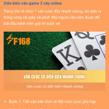
Diễn biến ván game 3 cây online
Trang chủ tổ chức 1 ván cược đầy nhanh chóng, chỉ diễn ra
trong vòng vài giây vài phút. Mọi người cần nắm được để
bắt đầu hành trình giải trí suôn sẻ.
Ván cược có diễn biến nhanh chóng
Bước 1: Tiến vào bàn chơi và đặt mức cược phù hợp.