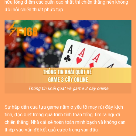
hữu tổng điểm các quân cao nhất thì chiến thắng nên không
đòi hỏi chiến thuật phức tạp.
Thông tin khái quát về game 3 cây online
Sự hấp dẫn của tựa game nằm ở yếu tố may rủi đầy kịch
tính, đặc biệt trong quá trình tính toán tổng, tìm ra người
chiến thắng. Nhà cái sẽ hoàn toàn minh bạch và không can
thiệp vào vấn đề kết quả cược trong ván đấu.