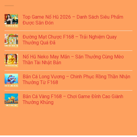
Top Game Nổ Hũ 2026 – Danh Sách Siêu Phẩm
Được Săn Đón
Không
có
Đường Mạt Chược F168 – Trải Nghiệm Quay
bình
luận
Thưởng Quá Đã
ở
Top
Không
Game
có
Nổ Hũ Neko May Mắn – Săn Thưởng Cùng Mèo
Nổ
bình
Hũ
luận
Thần Tài Nhật Bản
2026
ở
–
Đường
Không
Danh
Mạt
có
Bắn Cá Long Vương – Chinh Phục Rồng Thần Nhận
Sách
Chược
bình
Siêu
F168
luận
Thưởng Từ F168
Phẩm
–
ở
Được
Trải
Nổ
Không
Săn
Nghiệm
Hũ
có
Bắn Cá Vàng F168 – Chơi Game Đỉnh Cao Giành
Đón
Quay
Neko
bình
Thưởng
May
luận
Thưởng Khủng
Quá
Mắn
ở
Đã
–
Bắn
Không
Săn
Cá
có
Thưởng
Long
bình
Cùng
Vương
luận
Mèo
–
ở
Thần
Chinh
Bắn
Tài
Phục
Cá
Nhật
Rồng
Vàng