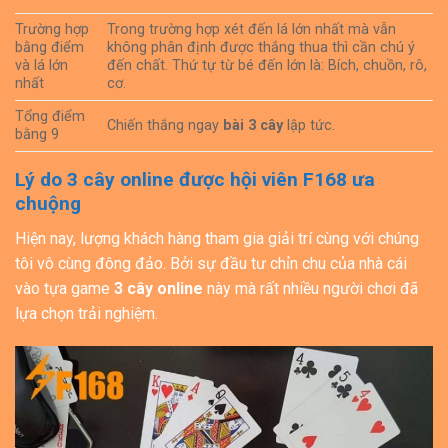
Trường hợp
Trong trường hợp xét đến lá lớn nhất mà vẫn
bằng điểm
không phân định được thắng thua thì cần chú ý
và lá lớn
đến chất. Thứ tự từ bé đến lớn là: Bích, chuồn, rô,
nhất
cơ.
Tổng điểm
Chiến thắng ngay
bài 3 cây
lập tức.
bằng 9
Lý do 3 cây online được hội viên F168 ưa
chuộng
Hiện nay, lượng khách hàng tham gia giải trí cùng với chúng
tôi vô cùng đông đảo. Bởi sự đầu tư chỉn chu của nhà cái
vào tựa game
3 cây online
này mà rất nhiều người chơi đã
lựa chọn trải nghiệm.