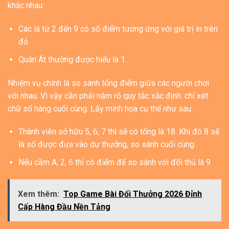
khác nhau:
Các lá từ 2 đến 9 có số điểm tương ứng với giá trị in trên
đó.
Quân Át thường được hiểu là 1.
Nhiệm vụ chính là so sánh tổng điểm giữa các người chơi
với nhau. Vì vậy cần phải nắm rõ quy tắc xác định: chỉ xét
chữ số hàng cuối cùng. Lấy minh họa cụ thể như sau:
Thành viên sở hữu 5, 6, 7 thì sẽ có tổng là 18. Khi đó 8 sẽ
là số được đưa vào dự thưởng, so sánh cuối cùng.
Nếu cầm A, 2, 6 thì có điểm để so sánh với đối thủ là 9.
Xem thêm:
Top Game Bài Đổi Thưởng 2026 Đỉnh
Cấp Hàng Đầu Nền Tảng