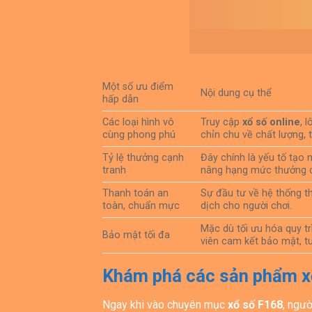
Một số ưu điểm
Nội dung cụ thể
hấp dẫn
Các loại hình vô
Truy cập
xổ số online
, 
cùng phong phú
chỉn chu về chất lượng, 
Tỷ lệ thưởng cạnh
Đây chính là yếu tố tạo
tranh
nâng hạng mức thưởng cù
Thanh toán an
Sự đầu tư về hệ thống t
toàn, chuẩn mực
dịch cho người chơi.
Mặc dù tối ưu hóa quy t
Bảo mật tối đa
viên cam kết bảo mật, tu
Khám phá các sản phẩm x
Ngay khi vào chuyên mục
xổ số F168
, ngư