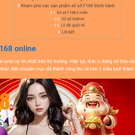
Khám phá các sản phẩm xổ số F168 thịnh hành
Xổ số F168 3 miền
Xổ số Vietlott
Lô đề quốc tế
Lời kết
F168 online
cược uy tín nhất trên thị trường. Hiện tại, đơn vị đang sở hữu các
nhắc đến chuyên mục đã thành công thu về hơn 2 triệu lượt thành 