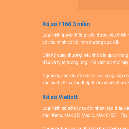
Xổ số F168 3 miền
Loại hình truyền thống luôn được yêu thích 
có cho mình cơ hội rinh thưởng cực đã.
Đến kỳ quay thưởng, nếu nhà đài quay trùng 
đầu và tỷ lệ tương ứng. Hội viên dù mới hay
Ngoài ra, sảnh lô đề
online
còn cung cấp cá
xác suất về lô càng thấp thì lợi nhuận thu v
Xổ số Vietlott
Loại hình
xổ số
này ra đời nhằm tạo điều ki
như: Keno, Max 3D, Max D, Max 6/55,… Tùy v
Ngoài ra, hội viên có thể linh hoạt tham gia