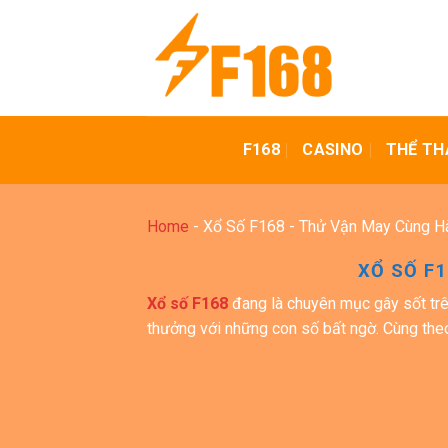
Bỏ
qua
nội
dung
F168
CASINO
THỂ TH
Home
-
Xổ Số F168 - Thử Vận May Cùng H
XỔ SỐ F
Xổ số F168
đang là chuyên mục gây sốt trên
thưởng với những con số bất ngờ. Cùng th