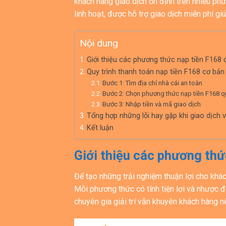
khách hàng giao dịch ổn định trên nhiều phư
linh hoạt, được hỗ trợ giao dịch miễn phí gi
Nội dung
Giới thiệu các phương thức nạp tiền F168 
Quy trình thanh toán nạp tiền F168 cơ bả
Bước 1: Tìm địa chỉ nhà cái an toàn
Bước 2: Chọn phương thức nạp tiền F168 q
Bước 3: Nhập tiền và mã giao dịch
Tổng hợp những lỗi hay gặp khi giao dịch 
Kết luận
Giới thiệu các phương thứ
Để tạo những trải nghiệm thuận lợi cho khác
Mỗi phương thức có tính tiện lợi và nhược đ
chuyên gia giải trí vẫn khuyên khách hàng 