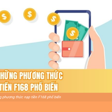
g phương thức nạp tiền F168 phổ biến