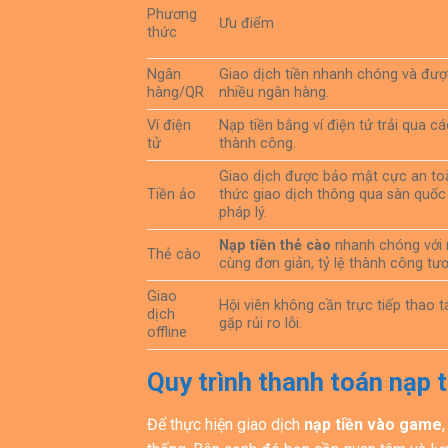
Phương
Ưu điểm
thức
Ngân
Giao dịch tiền nhanh chóng và được 
hàng/QR
nhiều ngân hàng.
Ví điện
Nạp tiền
bằng ví điện tử trải qua c
tử
thành công.
Giao dịch được bảo mật cực an to
Tiền ảo
thức giao dịch thông qua sàn quốc 
pháp lý.
Nạp tiền thẻ cào
nhanh chóng với 
Thẻ cào
cùng đơn giản, tỷ lệ thành công tươ
Giao
Hội viên không cần trực tiếp thao 
dịch
gặp rủi ro lỗi.
offline
Quy trình thanh toán nạp 
Để thực hiện giao dịch
nạp tiền vào game