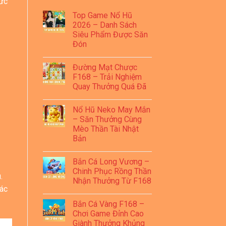
hức
Top Game Nổ Hũ
2026 – Danh Sách
Siêu Phẩm Được Săn
Đón
Không
có
Đường Mạt Chược
bình
luận
F168 – Trải Nghiệm
ở
Quay Thưởng Quá Đã
Top
Game
Không
Nổ
có
Hũ
Nổ Hũ Neko May Mắn
bình
2026
luận
– Săn Thưởng Cùng
–
ở
Danh
Mèo Thần Tài Nhật
Đường
Sách
Mạt
Bản
Siêu
Chược
Phẩm
F168
Không
Được
–
có
Săn
Bắn Cá Long Vương –
Trải
bình
Đón
Nghiệm
luận
Chinh Phục Rồng Thần
ở
.
Quay
Nhận Thưởng Từ F168
Nổ
Thưởng
các
Hũ
Quá
Không
Neko
Đã
có
May
Bắn Cá Vàng F168 –
bình
Mắn
luận
Chơi Game Đỉnh Cao
–
ở
Săn
Giành Thưởng Khủng
Bắn