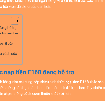
ơng thức khác nhau như ngân hàng, ví điện tử, tiền ảo. Các hình t
úp hội viên dễ dàng tiếp cận hơn.
đang hỗ trợ
n cho newbie
uen thuộc
và cách sửa
c nạp tiền F168 đang hỗ trợ
h hàng, nhà cái cung cấp nhiều hình thức
nạp tiền F168
khác nhau
iểm riêng nên bạn cần theo dõi phân tích để lựa chọn. Tuy nhiên 
nên chọn những cách quen thuộc nhất với mình: