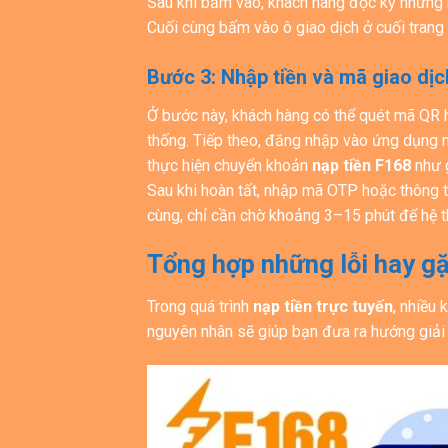
Sau khi bấm vào, khách hàng đọc kỹ nhữn
Cuối cùng bấm vào ô giao dịch ở cuối trang 
Bước 3: Nhập tiền và mã giao dịc
Ở bước này, khách hàng có thể quét mã QR h
thống. Tiếp theo, đăng nhập vào ứng dụng 
thực hiện chuyển khoản
nạp tiền F168
như g
Sau khi hoàn tất, nhập mã OTP hoặc thông t
cùng, chỉ cần chờ khoảng 3–15 phút để hệ 
Tổng hợp những lỗi hay gặ
Trong quá trình
nạp tiền trực tuyến
, nhiều 
nguyên nhân sẽ giúp bạn đưa ra hướng giải 