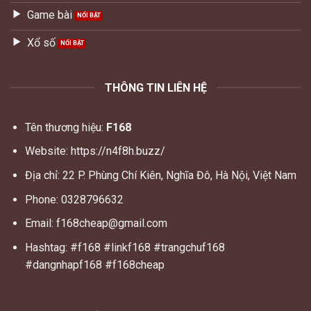
Game bài
Xổ số
THÔNG TIN LIÊN HỆ
Tên thương hiệu:
F168
Website:
https://n4f8h.buzz/
Địa chỉ: 22 P. Phùng Chí Kiên, Nghĩa Đô, Hà Nội, Việt Nam
Phone: 0328796632
Email:
f168cheap@gmail.com
Hashtag: #f168 #linkf168 #trangchuf168
#dangnhapf168 #f168cheap