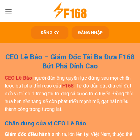
Bỏ
qua
nội
dung
ĐĂNG KÝ
ĐĂNG NHẬP
CEO Lê Bảo – Giám Đốc Tài Ba Đưa F168
Bứt Phá Đỉnh Cao
CEO Lê Bảo
người đàn ông quyền lực đứng sau mọi chiến
lược bứt phá đỉnh cao của
F168
.
Từ đó dẫn dắt địa chỉ đạt
đến vị trí số 1 trong thị trường cá cược trực tuyến. Đồng thời
hứa hẹn nền tảng sẽ còn phát triển mạnh mẽ, gặt hái nhiều
thành công trong tương lai.
Chân dung của vị CEO Lê Bảo
Giám đốc điều hành
sinh ra, lớn lên tại Việt Nam, thuộc thế