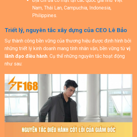
Địa chỉ đã có mặt tại các quốc gia như Việt
Nam, Thái Lan, Campuchia, Indonesia,
Philippines.
Triết lý, nguyên tắc xây dựng của CEO Lê Bảo
Sự thành công bền vững của thương hiệu được định hình bởi
những triết lý kinh doanh mang tính nhân văn, bền vững từ
vị
lãnh đạo điều hành
. Cụ thể những nguyên tắc hoạt động
như sau: