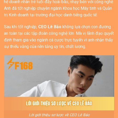
hệ doanh nhân trẻ tuổi đầy hoài bão, nhạy bén với công nghệ.
Anh đã tốt nghiệp chuyên ngành Khoa học Máy tính và Quản
trị Kinh doanh tại trường đại học danh tiếng quốc tế.
Sau khi tốt nghiệp,
CEO Lê Bảo
không lựa chọn con đường
an toàn tại các tập đoàn công nghệ lớn. Mà vị lãnh đạo quyết
định tham gia vào ngành cá cược trực tuyến vì anh nhận thấy
sự thiếu vắng của nền tảng uy tín, chất lượng.
Lời giới thiệu sơ lược về CEO Lê Bảo