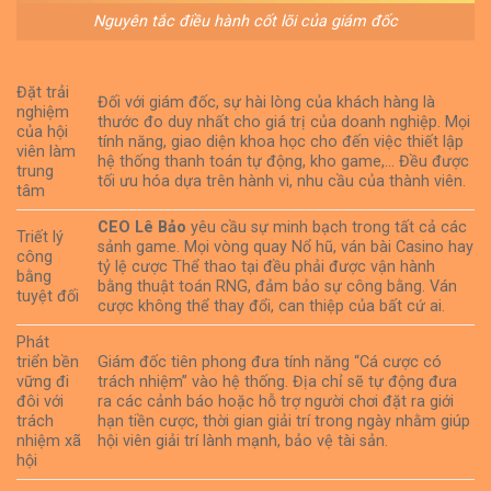
Nguyên tắc điều hành cốt lõi của giám đốc
Đặt trải
Đối với giám đốc, sự hài lòng của khách hàng là
nghiệm
thước đo duy nhất cho giá trị của doanh nghiệp. Mọi
của hội
tính năng, giao diện khoa học cho đến việc thiết lập
viên làm
hệ thống thanh toán tự động, kho game,… Đều được
trung
tối ưu hóa dựa trên hành vi, nhu cầu của thành viên.
tâm
CEO Lê Bảo
yêu cầu sự minh bạch trong tất cả các
Triết lý
sảnh game. Mọi vòng quay Nổ hũ, ván bài Casino hay
công
tỷ lệ cược Thể thao tại đều phải được vận hành
bằng
bằng thuật toán RNG, đảm bảo sự công bằng. Ván
tuyệt đối
cược không thể thay đổi, can thiệp của bất cứ ai.
Phát
triển bền
Giám đốc tiên phong đưa tính năng “Cá cược có
vững đi
trách nhiệm” vào hệ thống. Địa chỉ sẽ tự động đưa
đôi với
ra các cảnh báo hoặc hỗ trợ người chơi đặt ra giới
trách
hạn tiền cược, thời gian giải trí trong ngày nhằm giúp
nhiệm xã
hội viên giải trí lành mạnh, bảo vệ tài sản.
hội