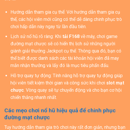
Hướng dẫn tham gia cụ thể: Với hướng dẫn tham gia cụ
thể, các hội viên mới cũng có thể dễ dàng chinh phục trò
chơi hấp dẫn này ngay từ lần đầu tiên.
Lịch sử nổ hũ rõ ràng: Khi
tải F168
về máy, chơi game
đường mạt chược sẽ có hiển thị lịch sử những người
giành giải thưởng Jackpot cụ thể. Thông qua đó, bạn có
thể biết được danh sách các tài khoản hội viên đã may
mắn nhận thưởng và lấy đó là mục tiêu phấn đấu.
Hỗ trợ quay tự động: Tính năng hỗ trợ quay tự động giúp
hội viên tiết kiệm thời gian và công sức khi chơi
slot mạt
chược
. Vòng quay sẽ tự chuyển động và cho bạn cơ hội
chiến thắng nhanh nhất.
Các mẹo chơi nổ hũ hiệu quả để chinh phục
đường mạt chược
Tuy hướng dẫn tham gia trò chơi này rất đơn giản, nhưng bạn