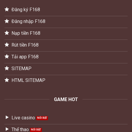
Đăng ký F168
Đăng nhập F168
Nạp tiền F168
Rút tiền F168
Tải app F168
SITEMAP
HTML SITEMAP
GAME HOT
Live casino
Thể thao