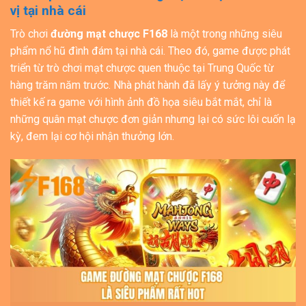
vị tại nhà cái
Trò chơi
đường mạt chược F168
là một trong những siêu
phẩm nổ hũ đình đám tại nhà cái. Theo đó, game được phát
triển từ trò chơi mạt chược quen thuộc tại Trung Quốc từ
hàng trăm năm trước. Nhà phát hành đã lấy ý tưởng này để
thiết kế ra game với hình ảnh đồ họa siêu bắt mắt, chỉ là
những quân mạt chược đơn giản nhưng lại có sức lôi cuốn lạ
kỳ, đem lại cơ hội nhận thưởng lớn.