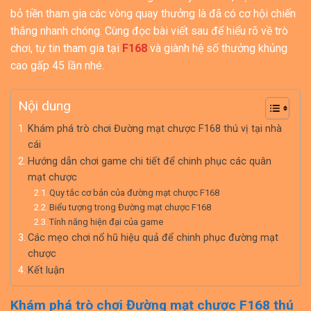
bỏ tiền tham gia các vòng quay thưởng là đã có cơ hội chiến
thắng nhanh chóng. Cùng đọc bài viết sau để hiểu rõ về trò
chơi, tự tin tham gia tại
F168
và giành hệ số thưởng khủng
cao gấp 45 lần nhé.
Nội dung
Khám phá trò chơi Đường mạt chược F168 thú vị tại nhà
cái
Hướng dẫn chơi game chi tiết để chinh phục các quân
mạt chược
Quy tắc cơ bản của đường mạt chược F168
Biểu tượng trong Đường mạt chược F168
Tính năng hiện đại của game
Các mẹo chơi nổ hũ hiệu quả để chinh phục đường mạt
chược
Kết luận
Khám phá trò chơi Đường mạt chược F168 thú