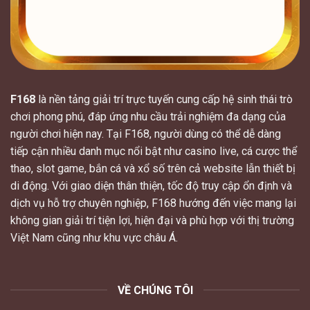
F168
là nền tảng giải trí trực tuyến cung cấp hệ sinh thái trò
chơi phong phú, đáp ứng nhu cầu trải nghiệm đa dạng của
người chơi hiện nay. Tại F168, người dùng có thể dễ dàng
tiếp cận nhiều danh mục nổi bật như casino live, cá cược thể
thao, slot game, bắn cá và xổ số trên cả website lẫn thiết bị
di động. Với giao diện thân thiện, tốc độ truy cập ổn định và
dịch vụ hỗ trợ chuyên nghiệp, F168 hướng đến việc mang lại
không gian giải trí tiện lợi, hiện đại và phù hợp với thị trường
Việt Nam cũng như khu vực châu Á.
VỀ CHÚNG TÔI