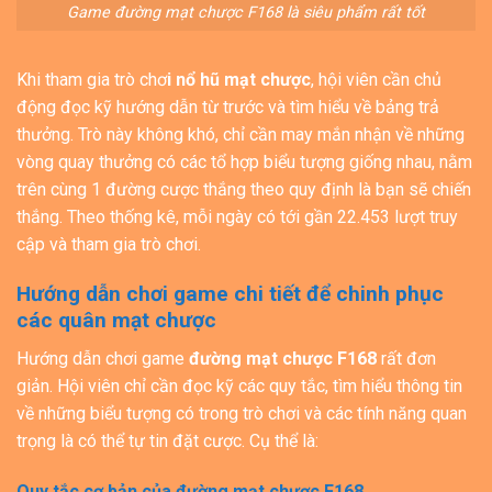
Game đường mạt chược F168 là siêu phẩm rất tốt
Khi tham gia trò chơ
i nổ hũ mạt chược
, hội viên cần chủ
động đọc kỹ hướng dẫn từ trước và tìm hiểu về bảng trả
thưởng. Trò này không khó, chỉ cần may mắn nhận về những
vòng quay thưởng có các tổ hợp biểu tượng giống nhau, nằm
trên cùng 1 đường cược thắng theo quy định là bạn sẽ chiến
thắng. Theo thống kê, mỗi ngày có tới gần 22.453 lượt truy
cập và tham gia trò chơi.
Hướng dẫn chơi game chi tiết để chinh phục
các quân mạt chược
Hướng dẫn chơi game
đường mạt chược F168
rất đơn
giản. Hội viên chỉ cần đọc kỹ các quy tắc, tìm hiểu thông tin
về những biểu tượng có trong trò chơi và các tính năng quan
trọng là có thể tự tin đặt cược. Cụ thể là:
Quy tắc cơ bản của đường mạt chược F168